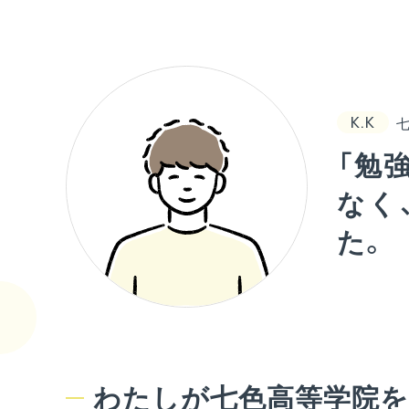
K.K
「勉
なく
た。
わたしが七色高等学院を