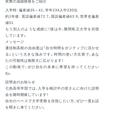
実際の成績推移をご紹介
入学時: 偏差値35～41、学年234人中230位
約1年後: 英語偏差値72.7、国語偏差値63.9、世界史偏差
値51
もう別人のような成績に！彼は今、難関私立大学を目指
しています。
メッセージ
通信制高校の自由度は「自分時間をポジティブに活かせ
る」という大きな強みです。時間の使い方次第で、あな
たの可能性は無限大に広がります！
この動画で、ぜひ自分の未来に希望を持ってください
ね。
説明会のお知らせ
七色高等学院では、入学を検討中の皆さんに向けた説明
会を随時開催しています！
自分のペースで大学受験を目指したい方、ぜひ一度お話
を聞きに来てください。